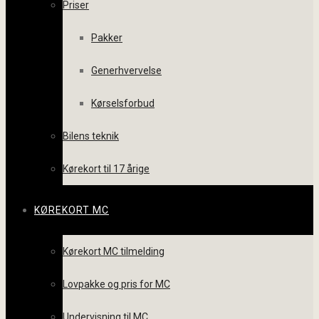
Priser
Pakker
Generhvervelse
Kørselsforbud
Bilens teknik
Kørekort til 17 årige
KØREKORT MC
Kørekort MC tilmelding
Lovpakke og pris for MC
Undervisning til MC