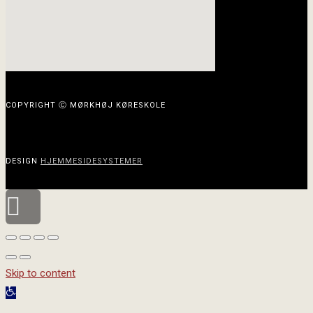
COPYRIGHT Ⓒ MØRKHØJ KØRESKOLE
DESIGN
HJEMMESIDESYSTEMER
Scroll
to
top
Skip to content
Open
toolbar