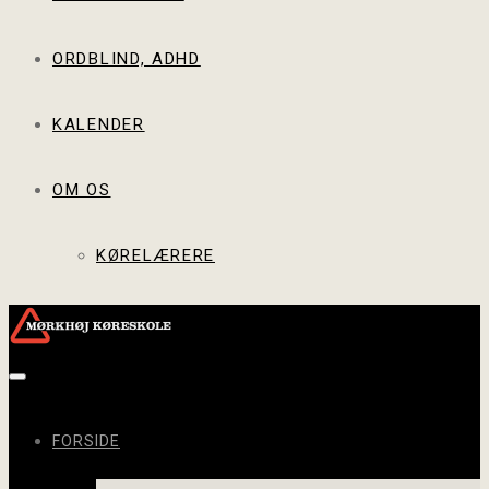
ORDBLIND, ADHD
KALENDER
OM OS
KØRELÆRERE
Toggle
navigation
FORSIDE