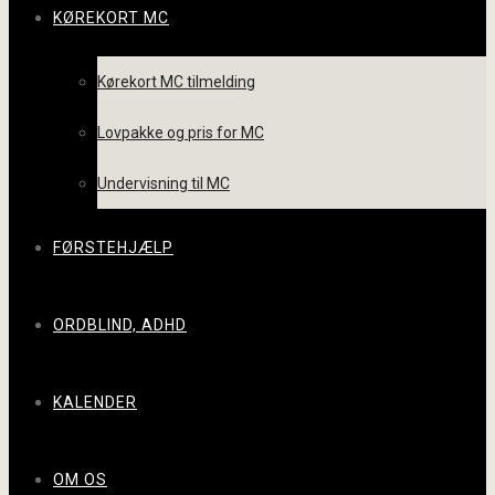
KØREKORT MC
Kørekort MC tilmelding
Lovpakke og pris for MC
Undervisning til MC
FØRSTEHJÆLP
ORDBLIND, ADHD
KALENDER
OM OS