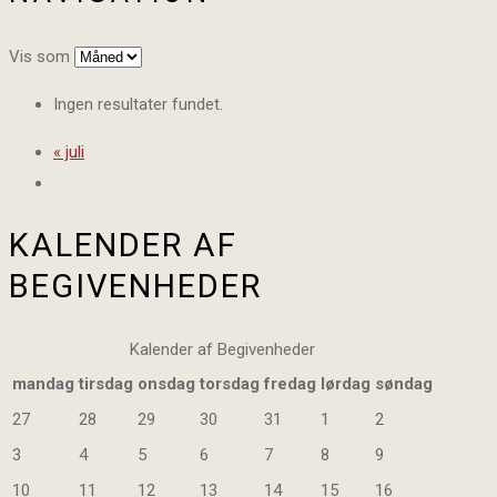
Vis som
Ingen resultater fundet.
«
juli
KALENDER AF
BEGIVENHEDER
Kalender af Begivenheder
mandag
tirsdag
onsdag
torsdag
fredag
lørdag
søndag
27
28
29
30
31
1
2
3
4
5
6
7
8
9
10
11
12
13
14
15
16