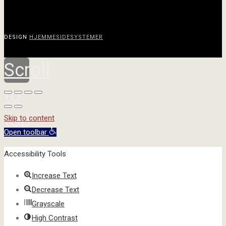
DESIGN
HJEMMESIDESYSTEMER
Scroll
to
top
Skip to content
Open toolbar
Accessibility Tools
Increase Text
Decrease Text
Grayscale
High Contrast