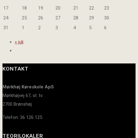
17
18
19
20
21
22
23
24
25
26
27
28
29
30
31
1
2
3
4
5
6
«
juli
KONTAKT
Mørkhøj Køreskole ApS
Mørkhøjvej 67, st. tv.
2700 Brønshøj
Telefon: 36 126 125
TEORILOKALER