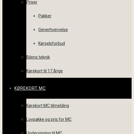
Priser
Pakker
Generhvervelse
Kørselsforbud
Bilens teknik
Kørekort til 17 årige
KØREKORT MC
Kørekort MC tilmelding
Lovpakke og pris for MC
Undervisning til MC