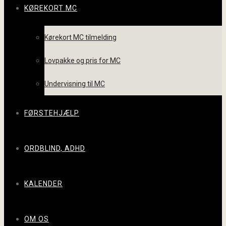
KØREKORT MC
Kørekort MC tilmelding
Lovpakke og pris for MC
Undervisning til MC
FØRSTEHJÆLP
ORDBLIND, ADHD
KALENDER
OM OS