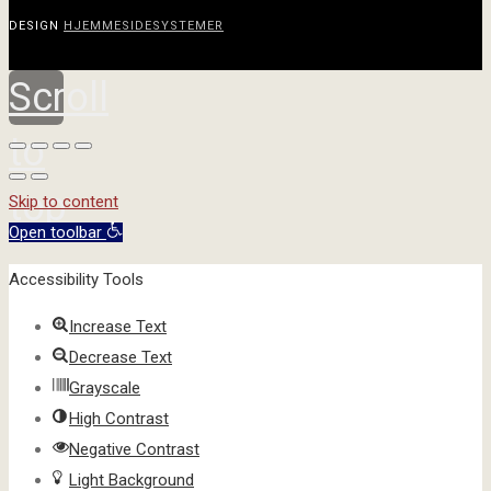
DESIGN
HJEMMESIDESYSTEMER
Scroll
to
top
Skip to content
Open toolbar
Accessibility Tools
Increase Text
Decrease Text
Grayscale
High Contrast
Negative Contrast
Light Background