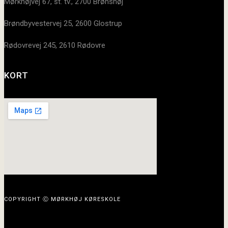
Mørkhøjvej 67, st. tv., 2700 Brønshøj
Brøndbyvestervej 25, 2600 Glostrup
Rødovrevej 245, 2610 Rødovre
KORT
COPYRIGHT Ⓒ MØRKHØJ KØRESKOLE