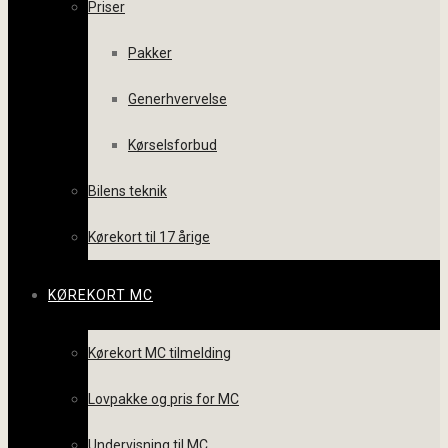
Priser
Pakker
Generhvervelse
Kørselsforbud
Bilens teknik
Kørekort til 17 årige
KØREKORT MC
Kørekort MC tilmelding
Lovpakke og pris for MC
Undervisning til MC