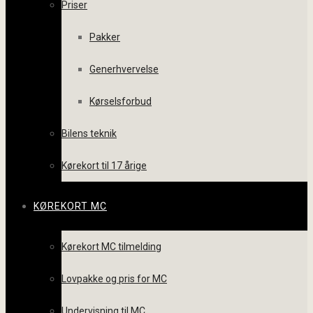
Priser
Pakker
Generhvervelse
Kørselsforbud
Bilens teknik
Kørekort til 17 årige
KØREKORT MC
Kørekort MC tilmelding
Lovpakke og pris for MC
Undervisning til MC