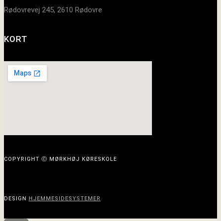
Rødovrevej 245, 2610 Rødovre
KORT
COPYRIGHT Ⓒ MØRKHØJ KØRESKOLE
DESIGN
HJEMMESIDESYSTEMER