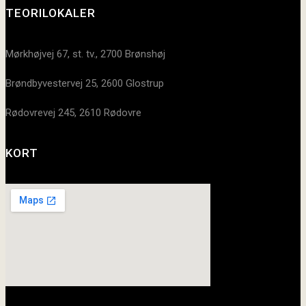
TEORILOKALER
Mørkhøjvej 67, st. tv., 2700 Brønshøj
Brøndbyvestervej 25, 2600 Glostrup
Rødovrevej 245, 2610 Rødovre
KORT