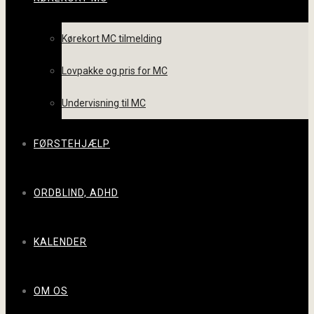
Kørekort MC tilmelding
Lovpakke og pris for MC
Undervisning til MC
FØRSTEHJÆLP
ORDBLIND, ADHD
KALENDER
OM OS