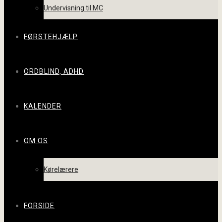
Undervisning til MC
FØRSTEHJÆLP
ORDBLIND, ADHD
KALENDER
OM OS
Kørelærere
FORSIDE