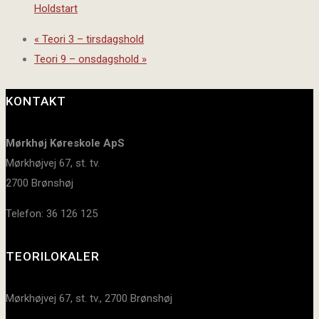
Holdstart
«
Teori 3 – tirsdagshold
Teori 9 – onsdagshold
»
KONTAKT
Mørkhøj Køreskole ApS
Mørkhøjvej 67, st. tv.
2700 Brønshøj
Telefon: 36 126 125
TEORILOKALER
Mørkhøjvej 67, st. tv., 2700 Brønshøj