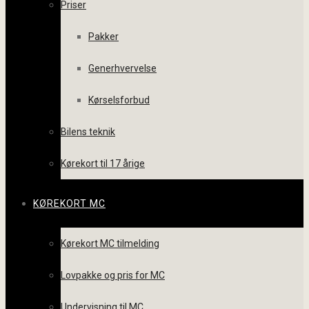
Priser
Pakker
Generhvervelse
Kørselsforbud
Bilens teknik
Kørekort til 17 årige
KØREKORT MC
Kørekort MC tilmelding
Lovpakke og pris for MC
Undervisning til MC