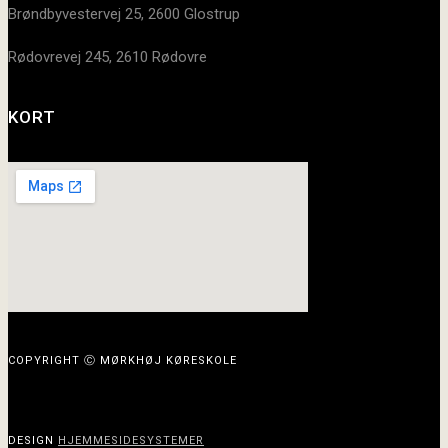
Brøndbyvestervej 25, 2600 Glostrup
Rødovrevej 245, 2610 Rødovre
KORT
COPYRIGHT Ⓒ MØRKHØJ KØRESKOLE
DESIGN
HJEMMESIDESYSTEMER