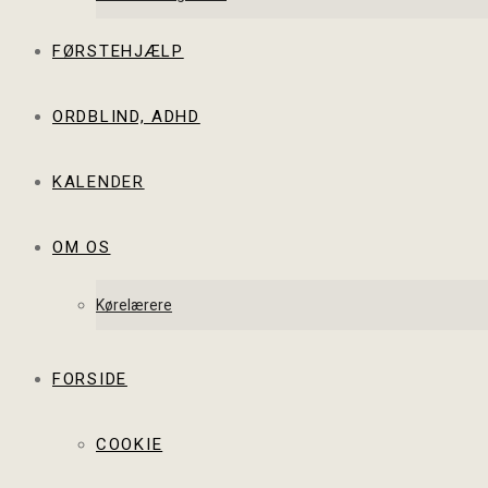
FØRSTEHJÆLP
ORDBLIND, ADHD
KALENDER
OM OS
Kørelærere
FORSIDE
COOKIE