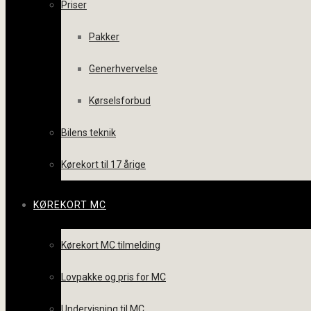
Priser
Pakker
Generhvervelse
Kørselsforbud
Bilens teknik
Kørekort til 17 årige
KØREKORT MC
Kørekort MC tilmelding
Lovpakke og pris for MC
Undervisning til MC