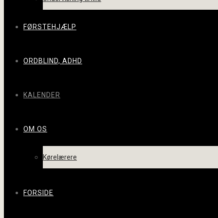
FØRSTEHJÆLP
ORDBLIND, ADHD
KALENDER
OM OS
Kørelærere
FORSIDE