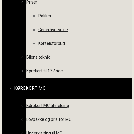
Priser
Pakker
Generhvervelse
Kørselsforbud
Bilens teknik
Kørekort til 17 årige
KØREKORT MC
Kørekort MC tilmelding
Lovpakke og pris for MC
Undervisning til MC