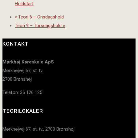
Holdstart
«
Teori 6 – Onsdagshold
Teori 9 – Torsdagshold
»
KONTAKT
Mørkhøj Køreskole ApS
Mørkhøjvej 67, st. tv.
2700 Brønshøj
Telefon: 36 126 125
TEORILOKALER
Mørkhøjvej 67, st. tv., 2700 Brønshøj