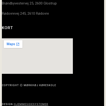
Brøndbyvestervej 25, 2600 Glostrup
Rødovrevej 245, 2610 Rødovre
KORT
COPYRIGHT Ⓒ MØRKHØJ KØRESKOLE
DESIGN
HJEMMESIDESYSTEMER