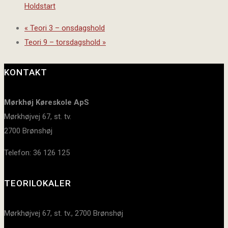
Holdstart
«
Teori 3 – onsdagshold
Teori 9 – torsdagshold
»
KONTAKT
Mørkhøj Køreskole ApS
Mørkhøjvej 67, st. tv.
2700 Brønshøj
Telefon: 36 126 125
TEORILOKALER
Mørkhøjvej 67, st. tv., 2700 Brønshøj