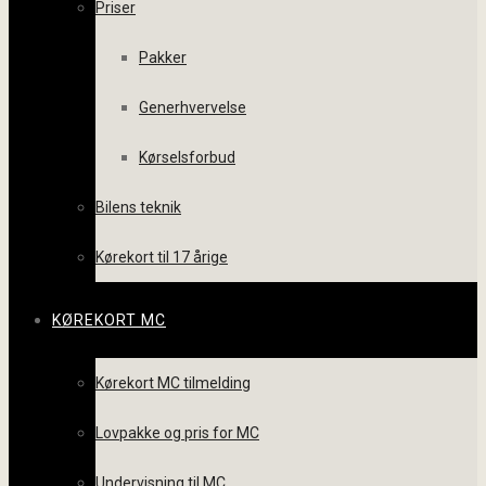
Priser
Pakker
Generhvervelse
Kørselsforbud
Bilens teknik
Kørekort til 17 årige
KØREKORT MC
Kørekort MC tilmelding
Lovpakke og pris for MC
Undervisning til MC