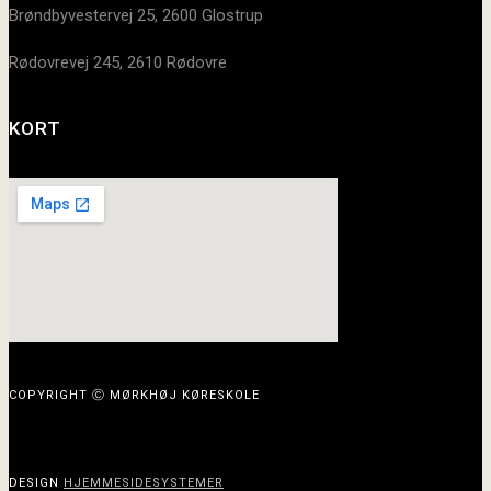
Brøndbyvestervej 25, 2600 Glostrup
Rødovrevej 245, 2610 Rødovre
KORT
COPYRIGHT Ⓒ MØRKHØJ KØRESKOLE
DESIGN
HJEMMESIDESYSTEMER