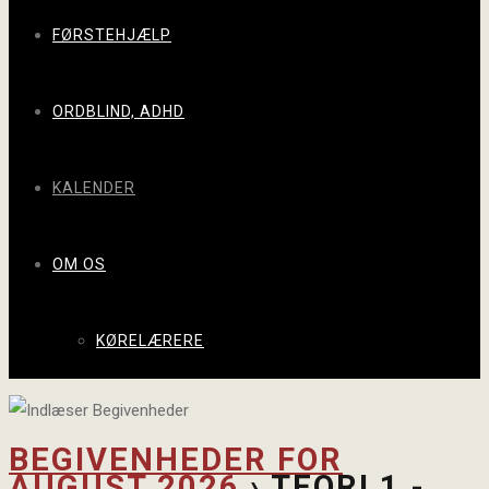
FØRSTEHJÆLP
ORDBLIND, ADHD
KALENDER
OM OS
KØRELÆRERE
BEGIVENHEDER FOR
AUGUST 2026
› TEORI 1 -