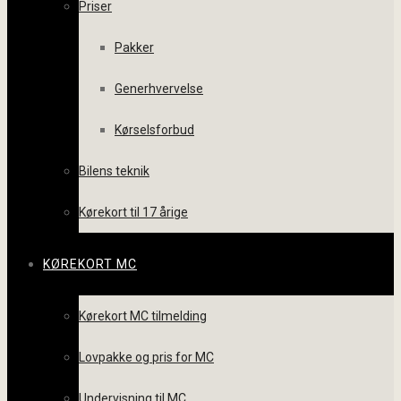
Priser
Pakker
Generhvervelse
Kørselsforbud
Bilens teknik
Kørekort til 17 årige
KØREKORT MC
Kørekort MC tilmelding
Lovpakke og pris for MC
Undervisning til MC