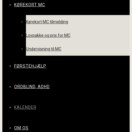
KØREKORT MC
Kørekort MC tilmelding
Lovpakke og pris for MC
Undervisning til MC
FØRSTEHJÆLP
ORDBLIND, ADHD
KALENDER
OM OS