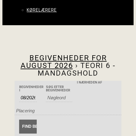
KØRELÆRERE
BEGIVENHEDER FOR
AUGUST 2026
› TEORI 6 -
MANDAGSHOLD
I NÆRHEDEN AF
BEGIVENHEDER
BEGIVENHEDER
BEGIVENHEDER
SØG EFTER
BEGIVENHED
I
BEGIVENHEDER
SEARCH
SØG
VIEWS
AND
NAVIGATION
VIEWS
NAVIGATION