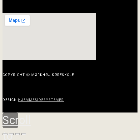
COPYRIGHT Ⓒ MØRKHØJ KØRESKOLE
DESIGN
HJEMMESIDESYSTEMER
Scroll
to