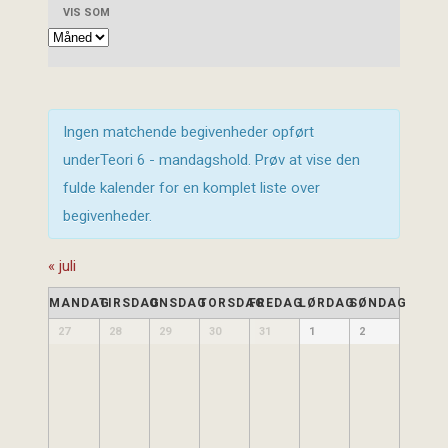
VIS SOM
Ingen matchende begivenheder opført
underTeori 6 - mandagshold. Prøv at vise den
fulde kalender for en komplet liste over
begivenheder.
«
juli
KALENDER
MANDAG
TIRSDAG
ONSDAG
TORSDAG
FREDAG
LØRDAG
SØNDAG
AF
Kalender
27
28
29
30
31
1
2
af
BEGIVENHEDER
Begivenheder