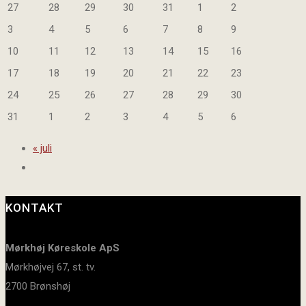
27
28
29
30
31
1
2
3
4
5
6
7
8
9
10
11
12
13
14
15
16
17
18
19
20
21
22
23
24
25
26
27
28
29
30
31
1
2
3
4
5
6
«
juli
KONTAKT
Mørkhøj Køreskole ApS
Mørkhøjvej 67, st. tv.
2700 Brønshøj