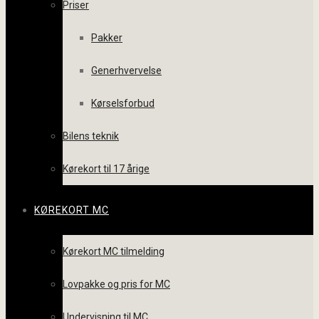
Priser
Pakker
Generhvervelse
Kørselsforbud
Bilens teknik
Kørekort til 17 årige
KØREKORT MC
Kørekort MC tilmelding
Lovpakke og pris for MC
Undervisning til MC