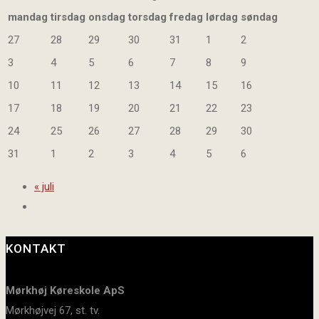
mandag
tirsdag
onsdag
torsdag
fredag
lørdag
søndag
27
28
29
30
31
1
2
3
4
5
6
7
8
9
10
11
12
13
14
15
16
17
18
19
20
21
22
23
24
25
26
27
28
29
30
31
1
2
3
4
5
6
«
juli
KONTAKT
Mørkhøj Køreskole ApS
Mørkhøjvej 67, st. tv.