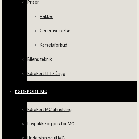
Priser
Pakker
Generhvervelse
Kørselsforbud
Bilens teknik
Kørekort til 17 årige
KØREKORT MC
Kørekort MC tilmelding
Lovpakke og pris for MC
Undervisning til MC