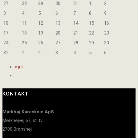
27
28
29
30
31
1
2
3
4
5
6
7
8
9
10
11
12
13
14
15
16
17
18
19
20
21
22
23
24
25
26
27
28
29
30
31
1
2
3
4
5
6
«
juli
KONTAKT
Mørkhøj Køreskole ApS
Mørkhøjvej 67, st. tv.
2700 Brønshøj