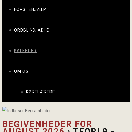
FØRSTEHJÆLP
ORDBLIND, ADHD
KALENDER
OM OS
KØRELÆRERE
BEGIVENHEDER FOR
AUGUST 2026
› TEORI 9 -