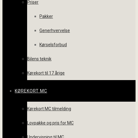
Priser
Pakker
Generhvervelse
Kørselsforbud
Bilens teknik
Kørekort til 17 årige
KØREKORT MC
Kørekort MC tilmelding
Lovpakke og pris for MC
Undervisning til MC