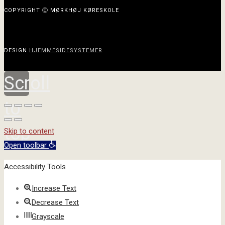
COPYRIGHT Ⓒ MØRKHØJ KØRESKOLE
DESIGN
HJEMMESIDESYSTEMER
Scroll
to
top
Skip to content
Open toolbar
Accessibility Tools
Increase Text
Decrease Text
Grayscale