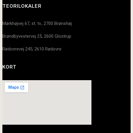
TEORILOKALER
Mørkhøjvej 67, st. tv., 2700 Brønshøj
Brøndbyvestervej 25, 2600 Glostrup
Rødovrevej 245, 2610 Rødovre
KORT