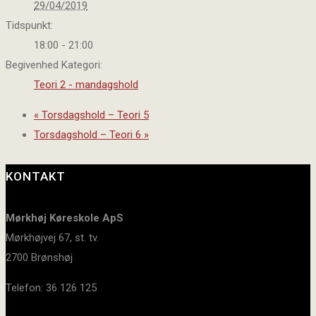
29/04/2019
Tidspunkt:
18:00 - 21:00
Begivenhed Kategori:
Teori 2 - mandagshold
«
Torsdagshold – Teori 5
Torsdagshold – Teori 6
»
KONTAKT
Mørkhøj Køreskole ApS
Mørkhøjvej 67, st. tv.
2700 Brønshøj
Telefon: 36 126 125