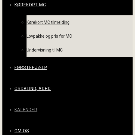
KØREKORT MC
Kørekort MC tilmelding
Lovpakke og pris for MC
Undervisning til MC
FØRSTEHJÆLP
ORDBLIND, ADHD
KALENDER
OM OS