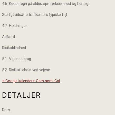
4.6 Kendetegn på alder, opmærksomhed og hensigt
Særligt udsatte trafikanters typiske fejl
4.7 Holdninger
Adfærd
Risikoblindhed
5.1 Vejenes brug
5.2 Risikoforhold ved vejene
+ Google kalender
+ Gem som iCal
DETALJER
Dato: