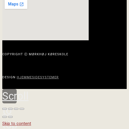
COPYRIGHT Ⓒ MØRKHØJ KØRESKOLE
DESIGN
HJEMMESIDESYSTEMER
Scroll
to
top
Skip to content