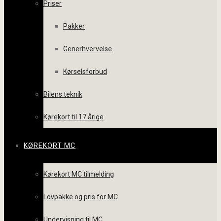
Priser
Pakker
Generhvervelse
Kørselsforbud
Bilens teknik
Kørekort til 17 årige
KØREKORT MC
Kørekort MC tilmelding
Lovpakke og pris for MC
Undervisning til MC