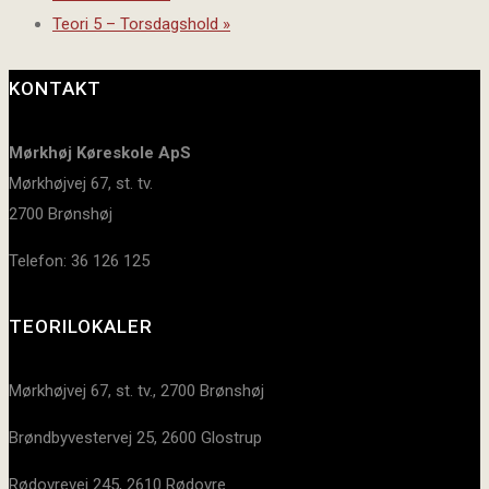
Teori 5 – Torsdagshold
»
KONTAKT
Mørkhøj Køreskole ApS
Mørkhøjvej 67, st. tv.
2700 Brønshøj
Telefon: 36 126 125
TEORILOKALER
Mørkhøjvej 67, st. tv., 2700 Brønshøj
Brøndbyvestervej 25, 2600 Glostrup
Rødovrevej 245, 2610 Rødovre