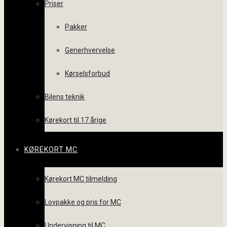
Priser
Pakker
Generhvervelse
Kørselsforbud
Bilens teknik
Kørekort til 17 årige
KØREKORT MC
Kørekort MC tilmelding
Lovpakke og pris for MC
Undervisning til MC