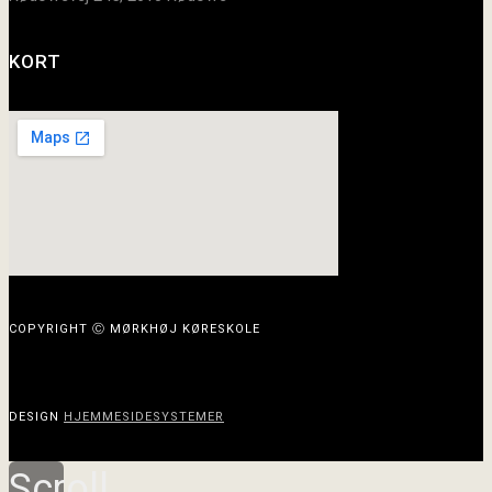
KORT
COPYRIGHT Ⓒ MØRKHØJ KØRESKOLE
DESIGN
HJEMMESIDESYSTEMER
Scroll