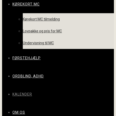
KØREKORT MC
Kørekort MC tilmelding
Lovpakke og pris for MC
Undervisning til MC
FØRSTEHJÆLP
ORDBLIND, ADHD
KALENDER
OM OS