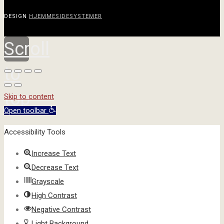
DESIGN
HJEMMESIDESYSTEMER
Scroll
to
top
Skip to content
Open toolbar
Accessibility Tools
Increase Text
Decrease Text
Grayscale
High Contrast
Negative Contrast
Light Background