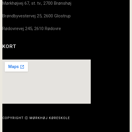
Mørkhøjvej 67, st. tv., 2700 Brønshøj
Brøndbyvestervej 25, 2600 Glostrup
Rødovrevej 245, 2610 Rødovre
KORT
COPYRIGHT Ⓒ MØRKHØJ KØRESKOLE