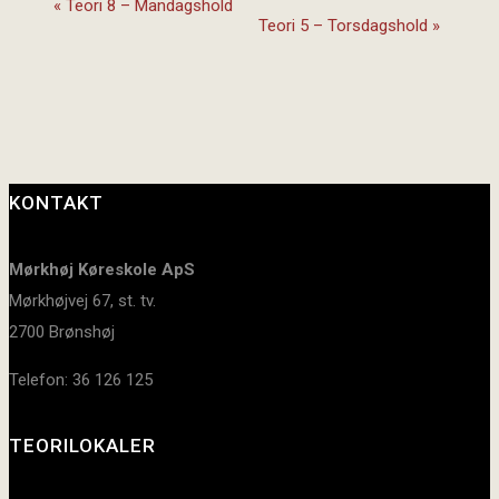
«
Teori 8 – Mandagshold
Teori 5 – Torsdagshold
»
KONTAKT
Mørkhøj Køreskole ApS
Mørkhøjvej 67, st. tv.
2700 Brønshøj
Telefon: 36 126 125
TEORILOKALER