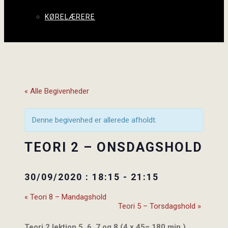
KØRELÆRERE
« Alle Begivenheder
Denne begivenhed er allerede afholdt.
TEORI 2 – ONSDAGSHOLD
30/09/2020 : 18:15
-
21:15
«
Teori 8 – Mandagshold
Teori 5 – Torsdagshold
»
Teori 2 lektion 5, 6, 7 og 8 (4 x 45= 180 min.)