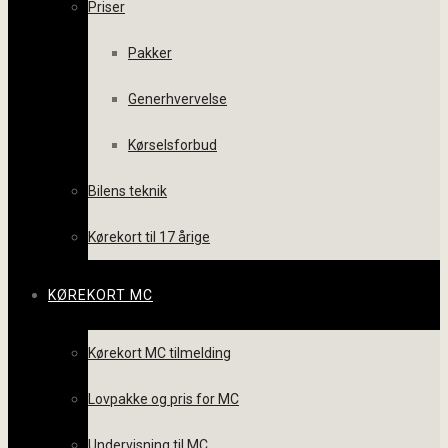
Priser
Pakker
Generhvervelse
Kørselsforbud
Bilens teknik
Kørekort til 17 årige
KØREKORT MC
Kørekort MC tilmelding
Lovpakke og pris for MC
Undervisning til MC