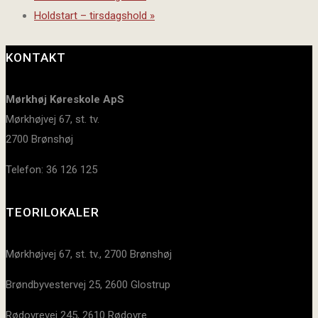
Holdstart – tirsdagshold
»
KONTAKT
Mørkhøj Køreskole ApS
Mørkhøjvej 67, st. tv.
2700 Brønshøj
Telefon: 36 126 125
TEORILOKALER
Mørkhøjvej 67, st. tv., 2700 Brønshøj
Brøndbyvestervej 25, 2600 Glostrup
Rødovrevej 245, 2610 Rødovre