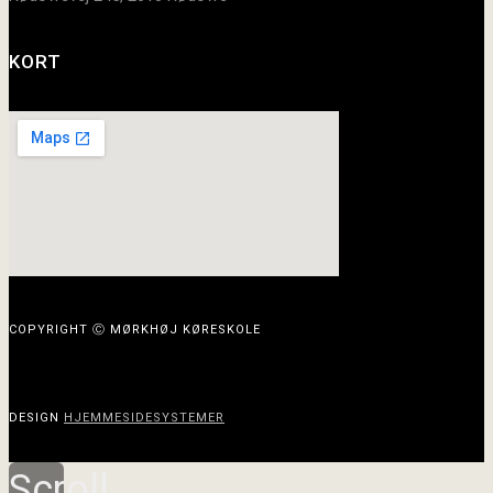
KORT
COPYRIGHT Ⓒ MØRKHØJ KØRESKOLE
DESIGN
HJEMMESIDESYSTEMER
Scroll