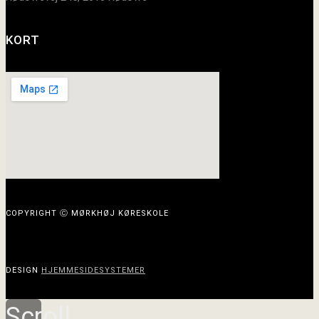
KORT
COPYRIGHT Ⓒ MØRKHØJ KØRESKOLE
DESIGN
HJEMMESIDESYSTEMER
Scroll