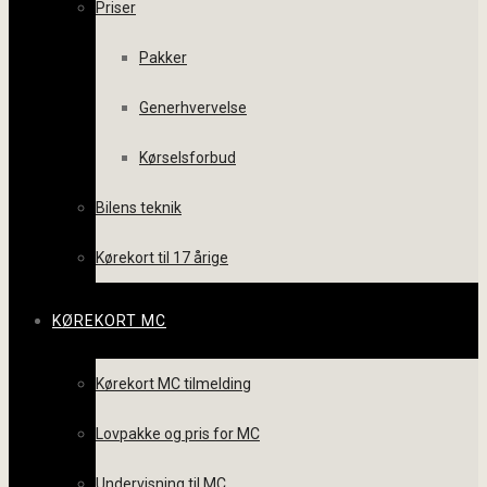
Priser
Pakker
Generhvervelse
Kørselsforbud
Bilens teknik
Kørekort til 17 årige
KØREKORT MC
Kørekort MC tilmelding
Lovpakke og pris for MC
Undervisning til MC