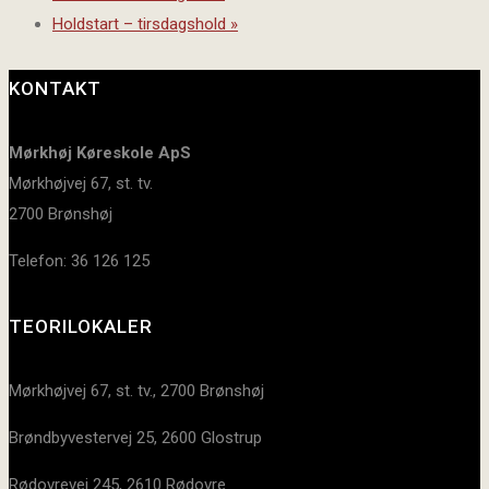
Holdstart – tirsdagshold
»
KONTAKT
Mørkhøj Køreskole ApS
Mørkhøjvej 67, st. tv.
2700 Brønshøj
Telefon: 36 126 125
TEORILOKALER
Mørkhøjvej 67, st. tv., 2700 Brønshøj
Brøndbyvestervej 25, 2600 Glostrup
Rødovrevej 245, 2610 Rødovre