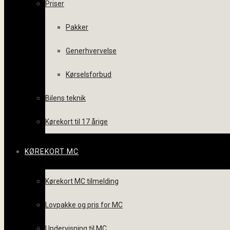
Priser
Pakker
Generhvervelse
Kørselsforbud
Bilens teknik
Kørekort til 17 årige
KØREKORT MC
Kørekort MC tilmelding
Lovpakke og pris for MC
Undervisning til MC