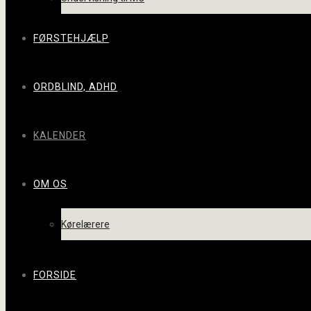
FØRSTEHJÆLP
ORDBLIND, ADHD
KALENDER
OM OS
Kørelærere
FORSIDE