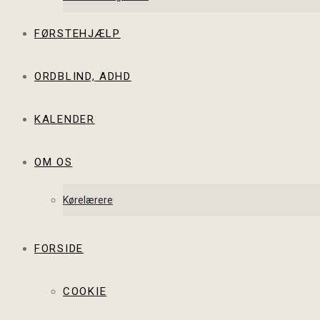
FØRSTEHJÆLP
ORDBLIND, ADHD
KALENDER
OM OS
Kørelærere
FORSIDE
COOKIE