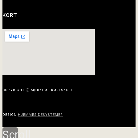
KORT
COPYRIGHT Ⓒ MØRKHØJ KØRESKOLE
DESIGN
HJEMMESIDESYSTEMER
Scroll