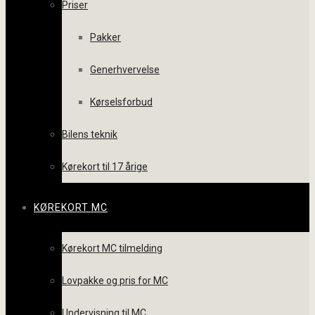
Priser
Pakker
Generhvervelse
Kørselsforbud
Bilens teknik
Kørekort til 17 årige
KØREKORT MC
Kørekort MC tilmelding
Lovpakke og pris for MC
Undervisning til MC