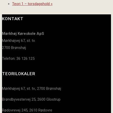
Teori 1 – torsdagshold
»
KONTAKT
Mørkhøj Køreskole ApS
Mørkhøjvej 67, st. tv.
2700 Brønshøj
Telefon: 36 126 125
TEORILOKALER
Mørkhøjvej 67, st. tv., 2700 Brønshøj
Brøndbyvestervej 25, 2600 Glostrup
Rødovrevej 245, 2610 Rødovre