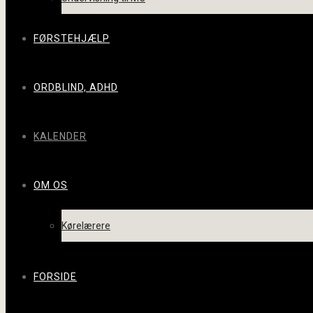
FØRSTEHJÆLP
ORDBLIND, ADHD
KALENDER
OM OS
Kørelærere
FORSIDE