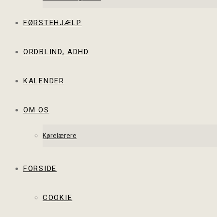
FØRSTEHJÆLP
ORDBLIND, ADHD
KALENDER
OM OS
Kørelærere
FORSIDE
COOKIE