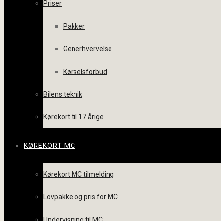
Priser
Pakker
Generhvervelse
Kørselsforbud
Bilens teknik
Kørekort til 17 årige
KØREKORT MC
Kørekort MC tilmelding
Lovpakke og pris for MC
Undervisning til MC