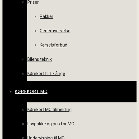
Priser
Pakker
Generhvervelse
Kørselsforbud
Bilens teknik
Kørekort til 17 årige
KØREKORT MC
Kørekort MC tilmelding
Lovpakke og pris for MC
Undervisning til MC