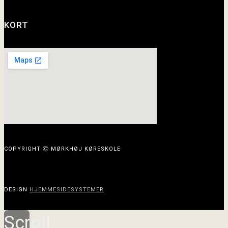
KORT
COPYRIGHT Ⓒ MØRKHØJ KØRESKOLE
DESIGN
HJEMMESIDESYSTEMER
Scroll