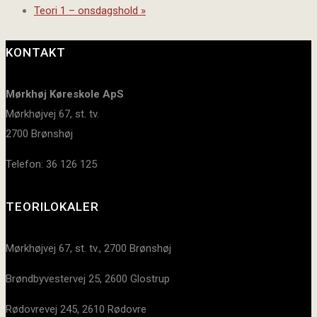
Teori 1 – onsdagshold
»
KONTAKT
Mørkhøj Køreskole ApS
Mørkhøjvej 67, st. tv.
2700 Brønshøj
Telefon: 36 126 125
TEORILOKALER
Mørkhøjvej 67, st. tv., 2700 Brønshøj
Brøndbyvestervej 25, 2600 Glostrup
Rødovrevej 245, 2610 Rødovre