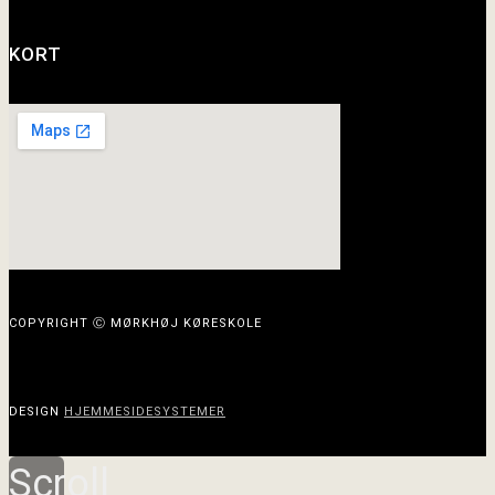
KORT
COPYRIGHT Ⓒ MØRKHØJ KØRESKOLE
DESIGN
HJEMMESIDESYSTEMER
Scroll