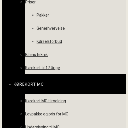
Priser
Pakker
Generhvervelse
Kørselsforbud
Bilens teknik
Kørekort til 17 årige
KØREKORT MC
Kørekort MC tilmelding
Lovpakke og pris for MC
Undervisning til MC