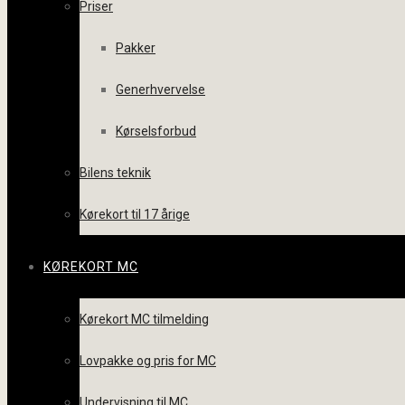
Priser
Pakker
Generhvervelse
Kørselsforbud
Bilens teknik
Kørekort til 17 årige
KØREKORT MC
Kørekort MC tilmelding
Lovpakke og pris for MC
Undervisning til MC