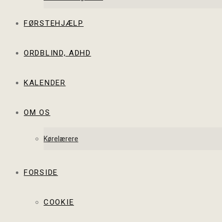
FØRSTEHJÆLP
ORDBLIND, ADHD
KALENDER
OM OS
Kørelærere
FORSIDE
COOKIE