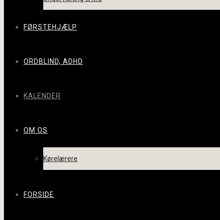
FØRSTEHJÆLP
ORDBLIND, ADHD
KALENDER
OM OS
Kørelærere
FORSIDE