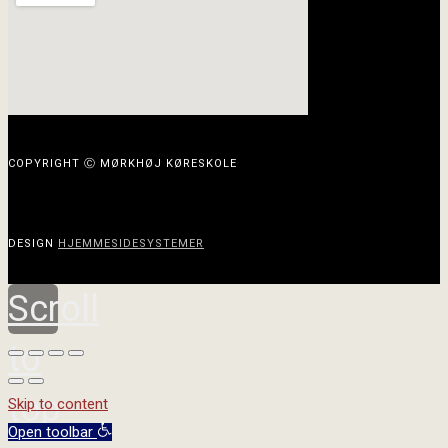
COPYRIGHT Ⓒ MØRKHØJ KØRESKOLE
DESIGN
HJEMMESIDESYSTEMER
Scroll
to
top
Skip to content
Open toolbar