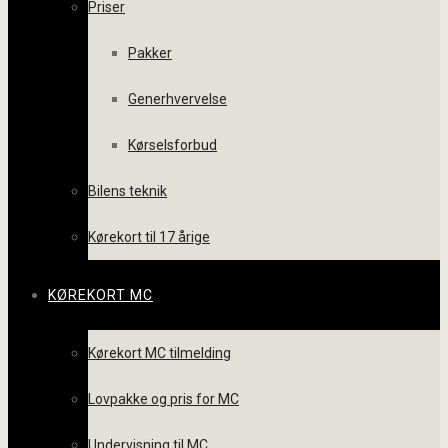
Priser
Pakker
Generhvervelse
Kørselsforbud
Bilens teknik
Kørekort til 17 årige
KØREKORT MC
Kørekort MC tilmelding
Lovpakke og pris for MC
Undervisning til MC