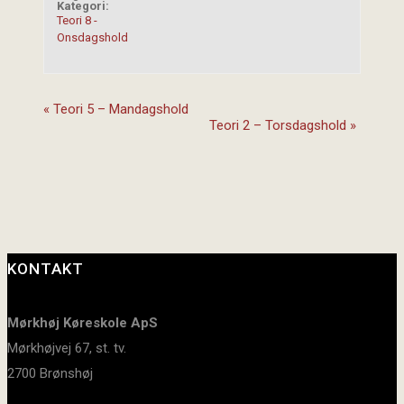
Kategori:
Teori 8 -
Onsdagshold
«
Teori 5 – Mandagshold
Teori 2 – Torsdagshold
»
KONTAKT
Mørkhøj Køreskole ApS
Mørkhøjvej 67, st. tv.
2700 Brønshøj