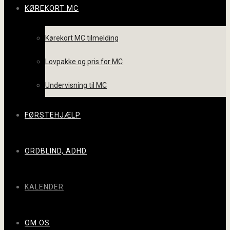
KØREKORT MC
Kørekort MC tilmelding
Lovpakke og pris for MC
Undervisning til MC
FØRSTEHJÆLP
ORDBLIND, ADHD
KALENDER
OM OS