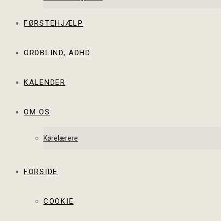
FØRSTEHJÆLP
ORDBLIND, ADHD
KALENDER
OM OS
Kørelærere
FORSIDE
COOKIE