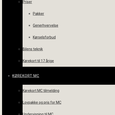
Priser
Pakker
Generhvervelse
Kørselsforbud
Bilens teknik
Kørekort til 17 årige
KØREKORT MC
Kørekort MC tilmelding
Lovpakke og pris for MC
Undervisning til MC