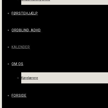
FØRSTEHJÆLP
ORDBLIND, ADHD
KALENDER
OM OS
Kørelærere
FORSIDE