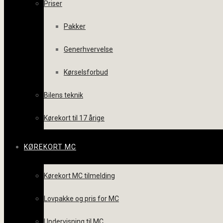
Priser
Pakker
Generhvervelse
Kørselsforbud
Bilens teknik
Kørekort til 17 årige
KØREKORT MC
Kørekort MC tilmelding
Lovpakke og pris for MC
Undervisning til MC