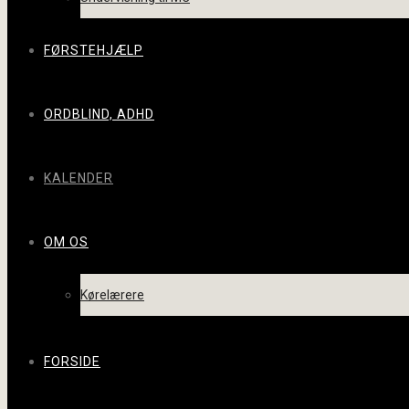
FØRSTEHJÆLP
ORDBLIND, ADHD
KALENDER
OM OS
Kørelærere
FORSIDE