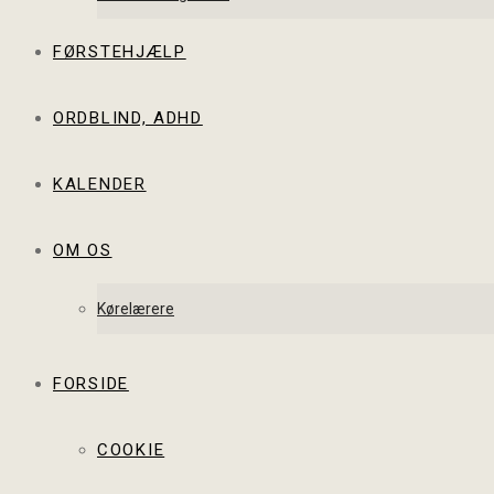
FØRSTEHJÆLP
ORDBLIND, ADHD
KALENDER
OM OS
Kørelærere
FORSIDE
COOKIE