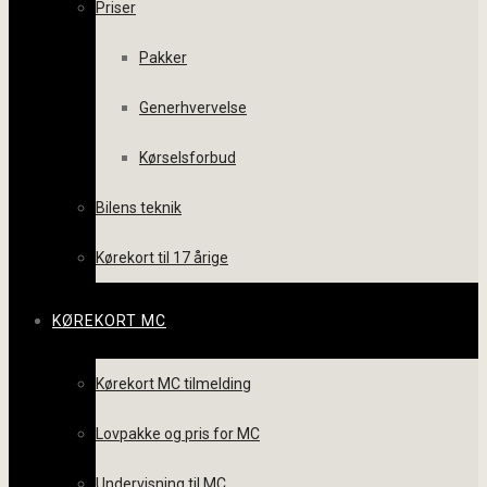
Priser
Pakker
Generhvervelse
Kørselsforbud
Bilens teknik
Kørekort til 17 årige
KØREKORT MC
Kørekort MC tilmelding
Lovpakke og pris for MC
Undervisning til MC