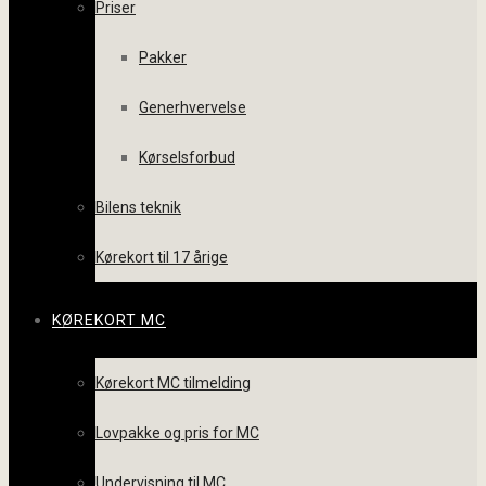
Priser
Pakker
Generhvervelse
Kørselsforbud
Bilens teknik
Kørekort til 17 årige
KØREKORT MC
Kørekort MC tilmelding
Lovpakke og pris for MC
Undervisning til MC