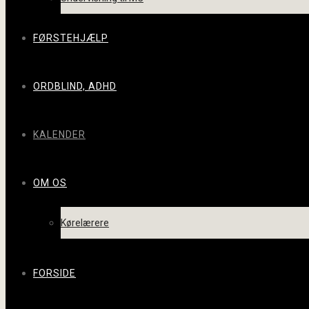
FØRSTEHJÆLP
ORDBLIND, ADHD
KALENDER
OM OS
Kørelærere
FORSIDE