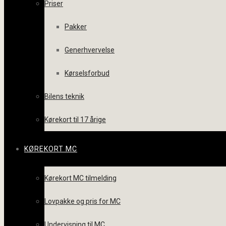
Priser
Pakker
Generhvervelse
Kørselsforbud
Bilens teknik
Kørekort til 17 årige
KØREKORT MC
Kørekort MC tilmelding
Lovpakke og pris for MC
Undervisning til MC