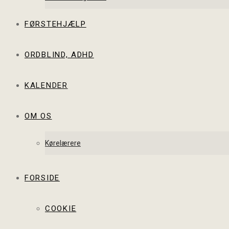
FØRSTEHJÆLP
ORDBLIND, ADHD
KALENDER
OM OS
Kørelærere
FORSIDE
COOKIE