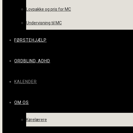
Lovpakke og pris for MC
Undervisning til MC
FØRSTEHJÆLP
ORDBLIND, ADHD
KALENDER
OM OS
Kørelærere