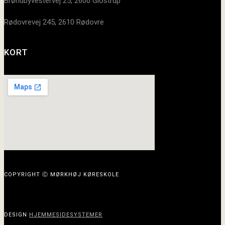
Brøndbyvestervej 25, 2600 Glostrup
Rødovrevej 245, 2610 Rødovre
KORT
COPYRIGHT Ⓒ MØRKHØJ KØRESKOLE
DESIGN
HJEMMESIDESYSTEMER