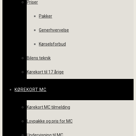
Priser
Pakker
Generhvervelse
Kørselsforbud
Bilens teknik
Kørekort til 17 årige
KØREKORT MC
Kørekort MC tilmelding
Lovpakke og pris for MC
Undervisning til MC