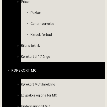
Priser
Pakker
Generhvervelse
Kørselsforbud
Bilens teknik
Kørekort til 17 årige
KØREKORT MC
Kørekort MC tilmelding
Lovpakke og pris for MC
Undervisning til MC