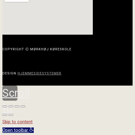
COPYRIGHT Ⓒ MØRKHØJ KØRESKOLE
DESIGN
HJEMMESIDESYSTEMER
Scroll
to
top
Skip to content
Open toolbar