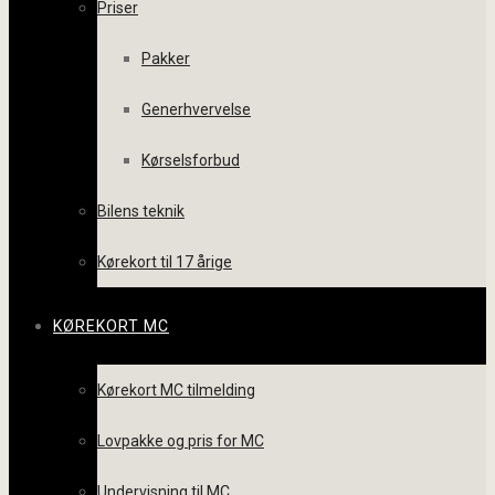
Priser
Pakker
Generhvervelse
Kørselsforbud
Bilens teknik
Kørekort til 17 årige
KØREKORT MC
Kørekort MC tilmelding
Lovpakke og pris for MC
Undervisning til MC