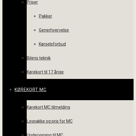
Priser
Pakker
Generhvervelse
Kørselsforbud
Bilens teknik
Kørekort til 17 årige
KØREKORT MC
Kørekort MC tilmelding
Lovpakke og pris for MC
Undervisning til MC