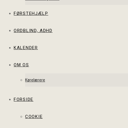
FØRSTEHJÆLP
ORDBLIND, ADHD
KALENDER
OM OS
Kørelærere
FORSIDE
COOKIE