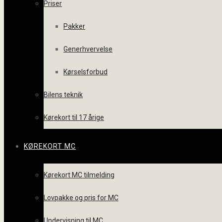
Priser
Pakker
Generhvervelse
Kørselsforbud
Bilens teknik
Kørekort til 17 årige
KØREKORT MC
Kørekort MC tilmelding
Lovpakke og pris for MC
Undervisning til MC