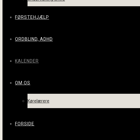
FØRSTEHJÆLP
ORDBLIND, ADHD
KALENDER
OM OS
Kørelærere
FORSIDE