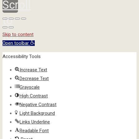
Scroll
to
top
Skip to content
Open toolbar
Accessibility Tools
Increase Text
Decrease Text
Grayscale
High Contrast
Negative Contrast
Light Background
Links Underline
Readable Font