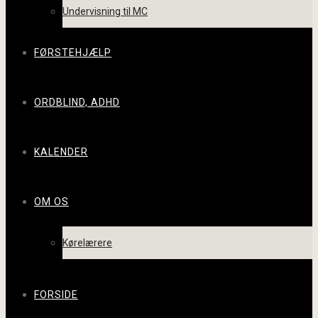
Undervisning til MC
FØRSTEHJÆLP
ORDBLIND, ADHD
KALENDER
OM OS
Kørelærere
FORSIDE